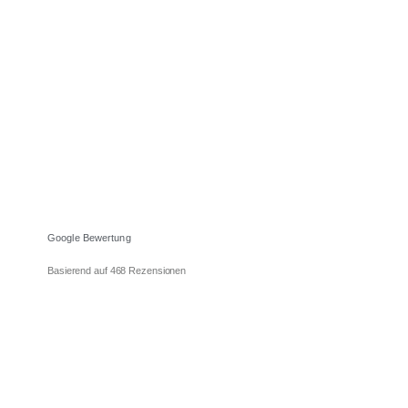
Firmenumzug
München.
Wir ziehen mit Ihnen um –
Firmenumzug München
, regional,
deutschland- und europaweit!
Google Bewertung
Basierend auf 468 Rezensionen